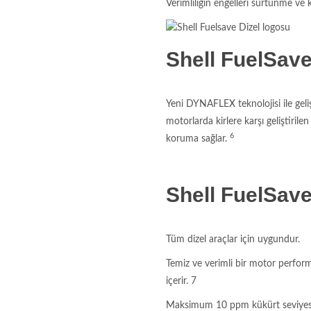
Verimliliğin engelleri sürtünme ve 
Shell FuelSave
Yeni DYNAFLEX teknolojisi ile geliş
motorlarda kirlere karşı geliştirile
6
koruma sağlar.
Shell FuelSave 
Tüm dizel araçlar için uygundur.
Temiz ve verimli bir motor perform
içerir. 7
Maksimum 10 ppm kükürt seviyesine