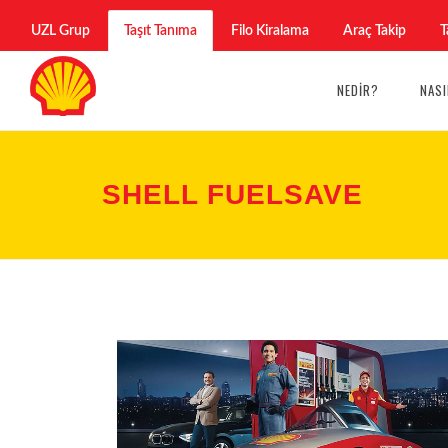
UZL Grup
Taşıt Tanıma
Filo Kiralama
Araç Takip
T
NEDIR?
NASI
SHELL FUELSAVE