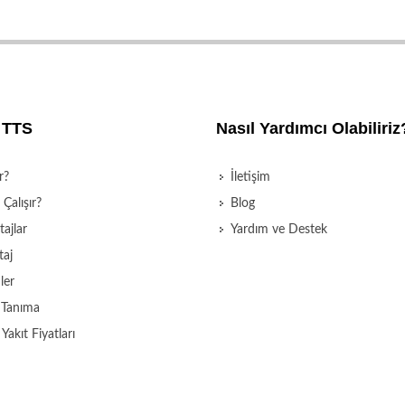
 TTS
Nasıl Yardımcı Olabiliriz
r?
İletişim
 Çalışır?
Blog
ajlar
Yardım ve Destek
aj
ler
t Tanıma
 Yakıt Fiyatları