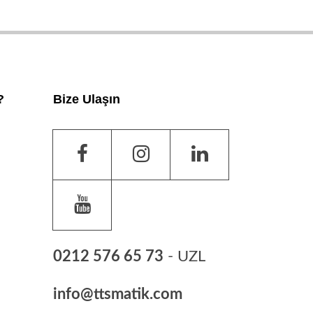
?
Bize Ulaşın
0212 576 65 73
- UZL
info@ttsmatik.com