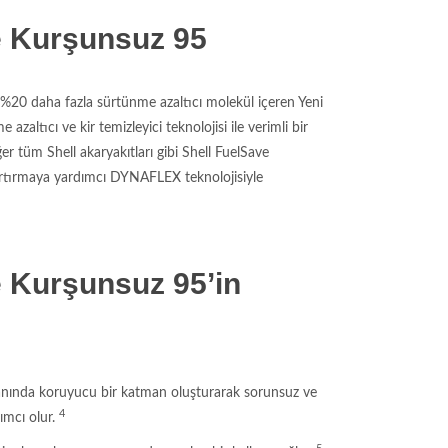
e Kurşunsuz 95
%20 daha fazla sürtünme azaltıcı molekül içeren Yeni
zaltıcı ve kir temizleyici teknolojisi ile verimli bir
er tüm Shell akaryakıtları gibi Shell FuelSave
artırmaya yardımcı DYNAFLEX teknolojisiyle
e Kurşunsuz 95’in
anında koruyucu bir katman oluşturarak sorunsuz ve
4
dımcı olur.